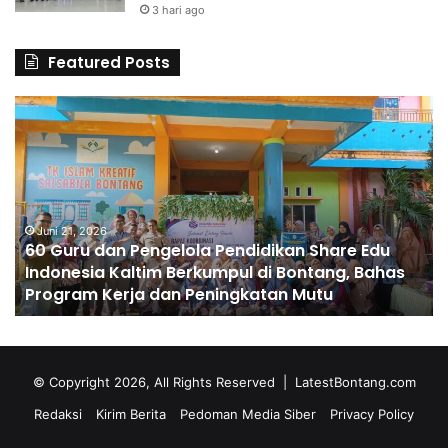
3 hari ago
Featured Posts
6
S
0
D
G
A
u
l
r
H
u
u
d
Juni 21, 2026
s
60 Guru dan Pengelola Pendidikan Share Edu
a
n
Indonesia Kaltim Berkumpul di Bontang, Bahas
n
a
Program Kerja dan Peningkatan Mutu
P
C
e
e
n
t
g
a
e
k
© Copyright 2026, All Rights Reserved |
LatestBontang.com
l
A
Redaksi
Kirim Berita
Pedoman Media Siber
Privacy Policy
o
n
l
g