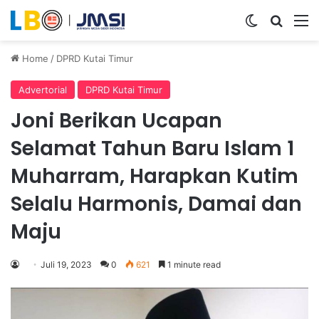
Switch ski
Search
M
Home
/
DPRD Kutai Timur
Advertorial
DPRD Kutai Timur
Joni Berikan Ucapan
Selamat Tahun Baru Islam 1
Muharram, Harapkan Kutim
Selalu Harmonis, Damai dan
Maju
Juli 19, 2023
0
621
1 minute read