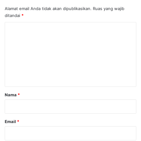
Alamat email Anda tidak akan dipublikasikan.
Ruas yang wajib
ditandai
*
K
o
m
e
n
t
a
r
Nama
*
*
Email
*