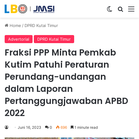
Switch ski
Search
M
Home
/
DPRD Kutai Timur
Advertorial
DPRD Kutai Timur
Fraksi PPP Minta Pemkab
Kutim Patuhi Peraturan
Perundang-undangan
dalam Laporan
Pertanggungjawaban APBD
2022
Juni 16, 2023
0
696
1 minute read