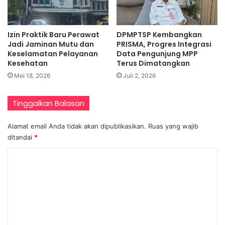
Izin Praktik Baru Perawat
DPMPTSP Kembangkan
Jadi Jaminan Mutu dan
PRISMA, Progres Integrasi
Keselamatan Pelayanan
Data Pengunjung MPP
Kesehatan
Terus Dimatangkan
Mei 18, 2026
Juli 2, 2026
Tinggalkan Balasan
Alamat email Anda tidak akan dipublikasikan.
Ruas yang wajib
ditandai
*
K
o
m
e
n