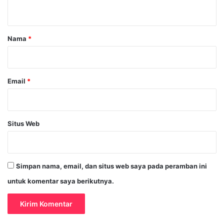
t
a
r
Nama
*
*
Email
*
Situs Web
Simpan nama, email, dan situs web saya pada peramban ini
untuk komentar saya berikutnya.