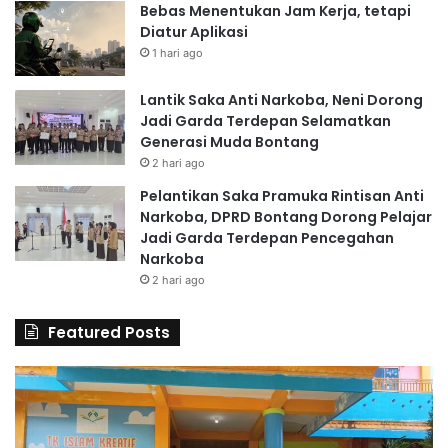
Bebas Menentukan Jam Kerja, tetapi
Diatur Aplikasi
1 hari ago
Lantik Saka Anti Narkoba, Neni Dorong
Jadi Garda Terdepan Selamatkan
Generasi Muda Bontang
2 hari ago
Pelantikan Saka Pramuka Rintisan Anti
Narkoba, DPRD Bontang Dorong Pelajar
Jadi Garda Terdepan Pencegahan
Narkoba
2 hari ago
Featured Posts
6
S
0
D
G
A
u
l