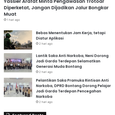
Yassier Arafat Minta Pengawasan Trotoar
Diperketat, Jangan Dijadikan Jalur Bongkar
Muat
1 hari ago
Bebas Menentukan Jam Kerja, tetapi
Diatur Aplikasi
2 hari ago
Lantik Saka Anti Narkoba, Neni Dorong
Jadi Garda Terdepan Selamatkan
Generasi Muda Bontang
2 hari ago
Pelantikan Saka Pramuka Rintisan Anti
Narkoba, DPRD Bontang Dorong Pelajar
Jadi Garda Terdepan Pencegahan
Narkoba
2 hari ago