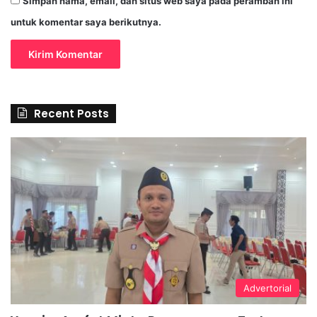
Simpan nama, email, dan situs web saya pada peramban ini
untuk komentar saya berikutnya.
Recent Posts
Advertorial