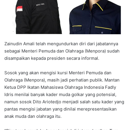
Zainudin Amali telah mengundurkan diri dari jabatannya
sebagai Menteri Pemuda dan Olahraga (Menpora) sudah
disampaikan kepada presiden secara informal.
Sosok yang akan mengisi kursi Menteri Pemuda dan
Olahraga (Menpora), masih jadi perhatian publik. Mantan
Ketua DPP Ikatan Mahasiswa Olahraga Indonesia Fadly
Idris menilai banyak kader muda golkar yang potensial,
namun sosok Dito Ariotedjo menjadi salah satu kader yang
pantas mengisi jabatan yang dinilai merepresentasikan
anak muda dan olahraga itu.