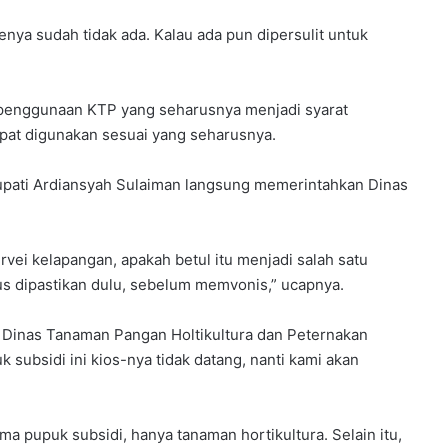
a
h
enya sudah tidak ada. Kalau ada pun dipersulit untuk
S
i
s
h penggunaan KTP yang seharusnya menjadi syarat
w
dapat digunakan sesuai yang seharusnya.
a
M
e
upati Ardiansyah Sulaiman langsung memerintahkan Dinas
n
i
n
vei kelapangan, apakah betul itu menjadi salah satu
g
arus dipastikan dulu, sebelum memvonis,” ucapnya.
k
a
t
a Dinas Tanaman Pangan Holtikultura dan Peternakan
m
d
subsidi ini kios-nya tidak datang, nanti kami akan
a
r
i
3
pupuk subsidi, hanya tanaman hortikultura. Selain itu,