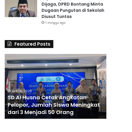
Dijaga, DPRD Bontang Minta
Dugaan Pungutan di Sekolah
Diusut Tuntas
1 minggu ago
Featured Posts
S
D
A
l
H
Juni 14, 2026
u
SD Al Husna dan SMP 
s
na Cetak Angkatan
Bangsa Gelar Imtihan
n
umlah Siswa Meningkat
Qur’an Metode WAFA
a
jadi 50 Orang
Kelulusan Siswa
d
a
n
S