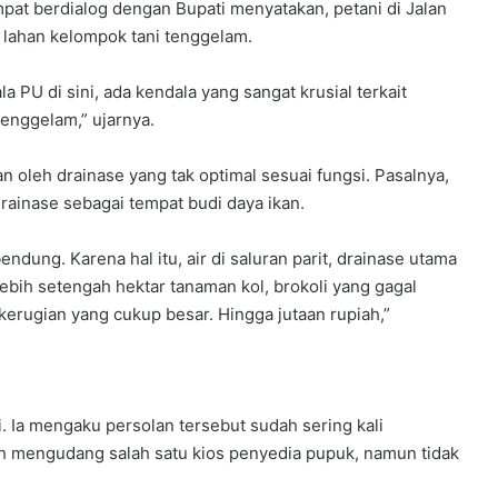
pat berdialog dengan Bupati menyatakan, petani di Jalan
k
, lahan kelompok tani tenggelam.
A
n
g
PU di sini, ada kendala yang sangat krusial terkait
k
tenggelam,” ujarnya.
a
t
n oleh drainase yang tak optimal sesuai fungsi. Pasalnya,
a
ainase sebagai tempat budi daya ikan.
n
P
e
ndung. Karena hal itu, air di saluran parit, drainase utama
l
ebih setengah hektar tanaman kol, brokoli yang gagal
o
rugian yang cukup besar. Hingga jutaan rupiah,”
p
o
r
,
J
. Ia mengaku persolan tersebut sudah sering kali
u
h mengudang salah satu kios penyedia pupuk, namun tidak
m
l