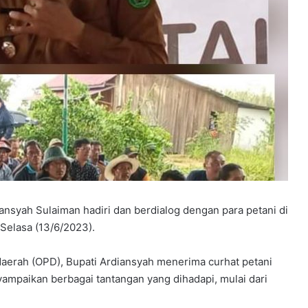
S
D
G
A
l
Juni 21, 2026
60 Guru dan Pengelola Pendidikan
H
u
Share Edu Indonesia Kaltim
iansyah Sulaiman hadiri dan berdialog dengan para petani di
Juni 14, 2026
s
Berkumpul di Bontang, Bahas
SD Al Hus
Selasa (13/6/2023).
n
Program Kerja dan Peningkatan
Pelopor, J
a
Mutu
dari 3 Men
daerah (OPD), Bupati Ardiansyah menerima curhat petani
C
e
mpaikan berbagai tantangan yang dihadapi, mulai dari
t
a