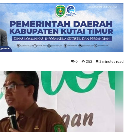
0
352
2 minutes read