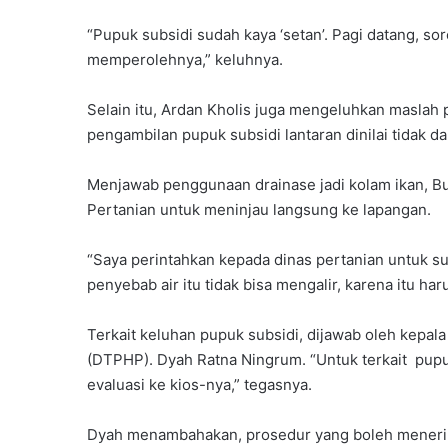
u
d
k
u
“Pupuk subsidi sudah kaya ‘setan’. Pagi datang, sor
a
I
memperolehnya,” keluhnya.
a
n
n
d
Selain itu, Ardan Kholis juga mengeluhkan masla
o
pengambilan pupuk subsidi lantaran dinilai tidak 
n
e
s
Menjawab penggunaan drainase jadi kolam ikan, B
i
Pertanian untuk meninjau langsung ke lapangan.
a
K
“Saya perintahkan kepada dinas pertanian untuk sur
a
penyebab air itu tidak bisa mengalir, karena itu h
l
t
i
Terkait keluhan pupuk subsidi, dijawab oleh kepal
(DTPHP). Dyah Ratna Ningrum. “Untuk terkait pupuk 
B
evaluasi ke kios-nya,” tegasnya.
e
r
k
Dyah menambahakan, prosedur yang boleh menerima 