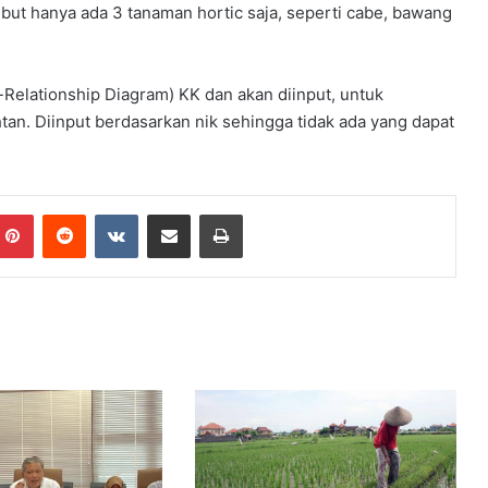
M
ebut hanya ada 3 tanaman hortic saja, seperti cabe, bawang
m
e
n
j
Relationship Diagram) KK dan akan diinput, untuk
a
d
tan. Diinput berdasarkan nik sehingga tidak ada yang dapat
i
5
0
O
Pinterest
Reddit
VKontakte
Share via Email
Print
r
a
n
g