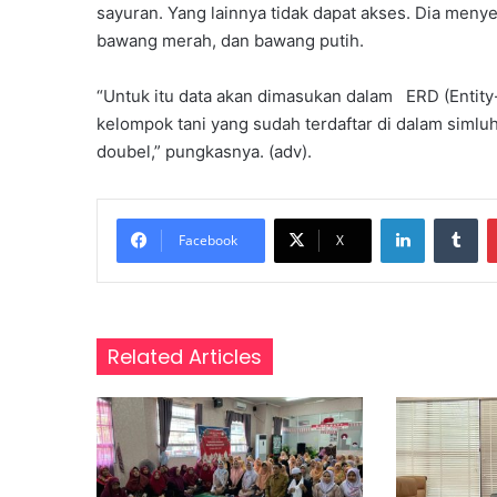
u
sayuran. Yang lainnya tidak dapat akses. Dia meny
bawang merah, dan bawang putih.
p
u
“Untuk itu data akan dimasukan dalam ERD (Entity-
l
d
kelompok tani yang sudah terdaftar di dalam simluh
i
doubel,” pungkasnya. (adv).
B
o
n
LinkedIn
Tumblr
t
Facebook
X
a
n
g
,
Related Articles
B
a
h
a
s
P
r