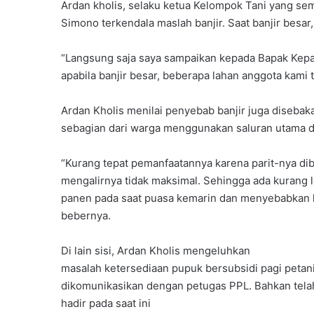
Ardan kholis, selaku ketua Kelompok Tani yang sem
r
e
Simono terkendala maslah banjir. Saat banjir besar
u
l
m
o
e
l
“Langsung saja saya sampaikan kepada Bapak Kepala 
l
a
apabila banjir besar, beberapa lahan anggota kami 
a
P
l
e
Ardan Kholis menilai penyebab banjir juga disebaka
u
n
sebagian dari warga menggunakan saluran utama dr
i
d
B
i
i
d
“Kurang tepat pemanfaatannya karena parit-nya dibe
m
i
mengalirnya tidak maksimal. Sehingga ada kurang l
t
k
panen pada saat puasa kemarin dan menyebabkan ke
e
a
bebernya.
k
n
K
S
e
h
Di lain sisi, Ardan Kholis mengeluhkan
p
a
masalah ketersediaan pupuk bersubsidi pagi petani
r
r
dikomunikasikan dengan petugas PPL. Bahkan tela
a
e
hadir pada saat ini
m
E