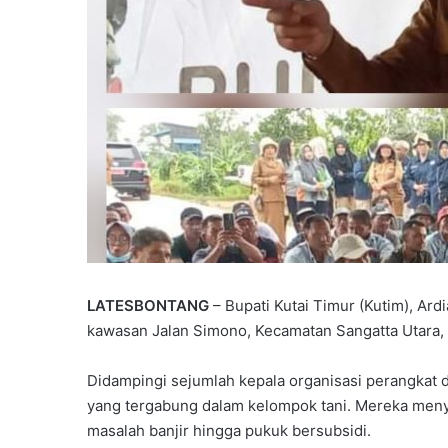
Y
6
P
0
P
S
u
B
r
B
u
r
LATESBONTANG
– Bupati Kutai Timur (Kutim), Ard
e
d
at
kawasan Jalan Simono, Kecamatan Sangatta Utara, 
4 minggu ago
k
a
pi
YPPSB Bekali Guru melalui Bimtek
a
n
Kepramukaan
Didampingi sejumlah kepala organisasi perangkat 
l
P
i
e
yang tergabung dalam kelompok tani. Mereka menya
G
n
masalah banjir hingga pukuk bersubsidi.
u
g