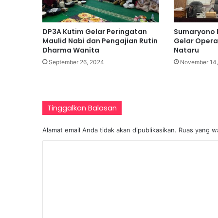
o
g
r
DP3A Kutim Gelar Peringatan
Sumaryono 
a
Maulid Nabi dan Pengajian Rutin
Gelar Opera
Dharma Wanita
Nataru
K
September 26, 2024
November 14
e
r
j
a
Tinggalkan Balasan
d
a
Alamat email Anda tidak akan dipublikasikan.
Ruas yang wa
n
P
K
e
n
o
i
m
n
e
g
k
n
a