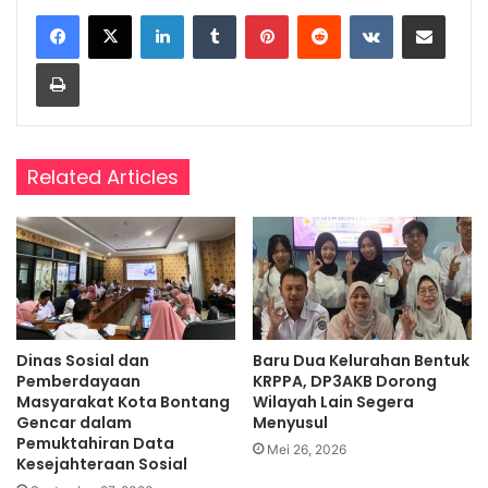
LinkedIn
Tumblr
Pinterest
Reddit
VKontakte
Share via Email
Print
Related Articles
Dinas Sosial dan
Baru Dua Kelurahan Bentuk
Pemberdayaan
KRPPA, DP3AKB Dorong
Masyarakat Kota Bontang
Wilayah Lain Segera
Gencar dalam
Menyusul
Pemuktahiran Data
Mei 26, 2026
Kesejahteraan Sosial