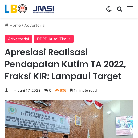
Switch ski
Search
M
Home
/
Advertorial
Advertorial
DPRD Kutai Timur
Apresiasi Realisasi
Pendapatan Kutim TA 2022,
Fraksi KIR: Lampaui Target
Juni 17, 2023
0
686
1 minute read