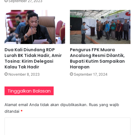
September 27, 2023
Dua Kali Diundang RDP
Pengurus FPK Muara
Lurah BK Tidak Hadir, Amir
Ancalong Resmi Dilantik,
Tosina: Kirim Delegasi
Bupati Kutim Sampaikan
Kalau Tak Hadir
Harapan
November 8, 2023
September 17, 2024
Tinggalkan Balasan
Alamat email Anda tidak akan dipublikasikan.
Ruas yang wajib
ditandai
*
K
o