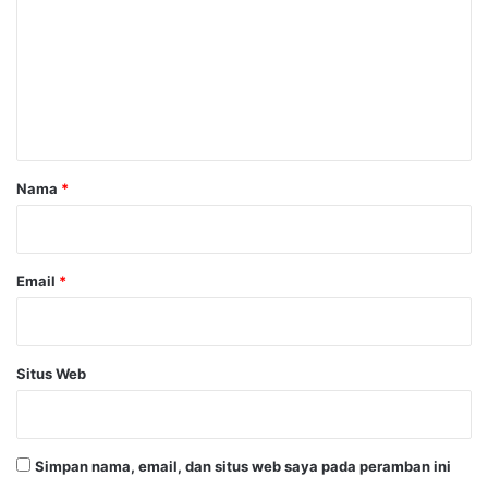
m
e
n
t
a
r
Nama
*
*
Email
*
Situs Web
Simpan nama, email, dan situs web saya pada peramban ini