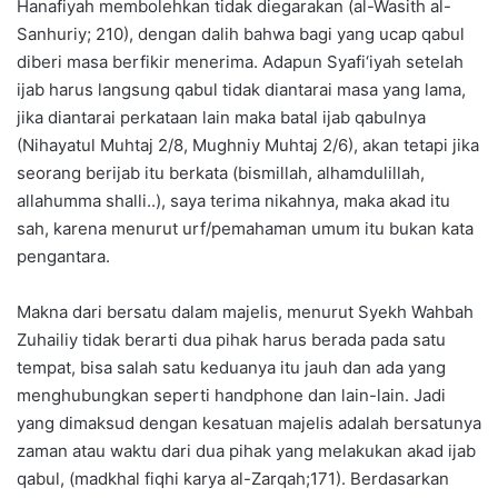
Hanafiyah membolehkan tidak diegarakan (al-Wasith al-
Sanhuriy; 210), dengan dalih bahwa bagi yang ucap qabul
diberi masa berfikir menerima. Adapun Syafi‘iyah setelah
ijab harus langsung qabul tidak diantarai masa yang lama,
jika diantarai perkataan lain maka batal ijab qabulnya
(Nihayatul Muhtaj 2/8, Mughniy Muhtaj 2/6), akan tetapi jika
seorang berijab itu berkata (bismillah, alhamdulillah,
allahumma shalli..), saya terima nikahnya, maka akad itu
sah, karena menurut urf/pemahaman umum itu bukan kata
pengantara.
Makna dari bersatu dalam majelis, menurut Syekh Wahbah
Zuhailiy tidak berarti dua pihak harus berada pada satu
tempat, bisa salah satu keduanya itu jauh dan ada yang
menghubungkan seperti handphone dan lain-lain. Jadi
yang dimaksud dengan kesatuan majelis adalah bersatunya
zaman atau waktu dari dua pihak yang melakukan akad ijab
qabul, (madkhal fiqhi karya al-Zarqah;171). Berdasarkan