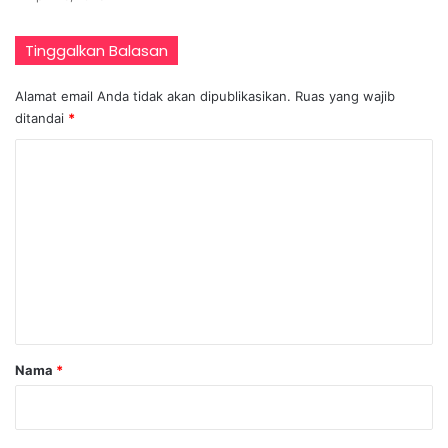
Tinggalkan Balasan
Alamat email Anda tidak akan dipublikasikan.
Ruas yang wajib
ditandai
*
K
o
m
e
n
t
a
r
Nama
*
*