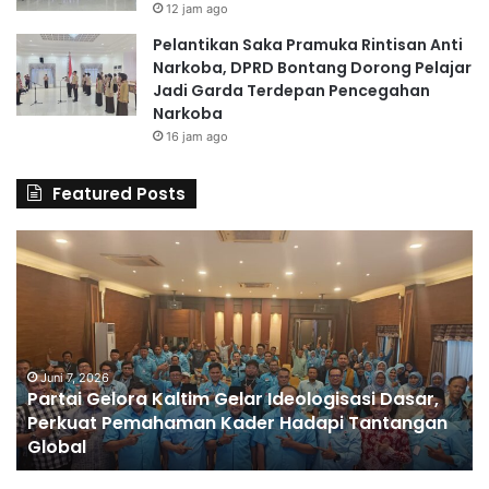
12 jam ago
Pelantikan Saka Pramuka Rintisan Anti
Narkoba, DPRD Bontang Dorong Pelajar
Jadi Garda Terdepan Pencegahan
Narkoba
16 jam ago
Featured Posts
P
Y
a
P
r
P
t
S
a
B
i
B
G
Juni 7, 2026
e
Partai Gelora Kaltim Gelar Ideologisasi Dasar,
e
k
Perkuat Pemahaman Kader Hadapi Tantangan
l
a
Global
o
l
r
i