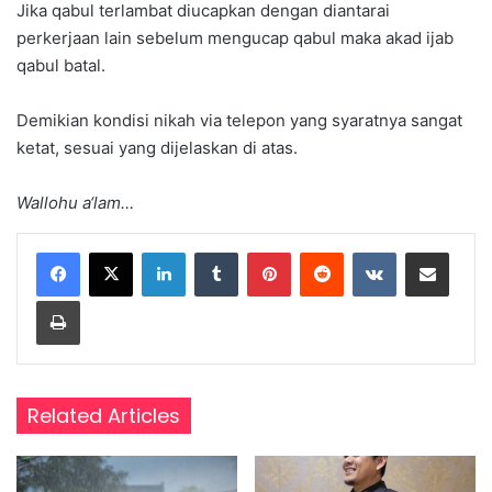
Jika qabul terlambat diucapkan dengan diantarai
perkerjaan lain sebelum mengucap qabul maka akad ijab
qabul batal.
Demikian kondisi nikah via telepon yang syaratnya sangat
ketat, sesuai yang dijelaskan di atas.
Wallohu a‘lam…
LinkedIn
Tumblr
Pinterest
Reddit
VKontakte
Share via Email
Print
Related Articles