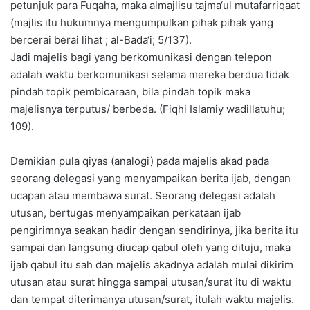
petunjuk para Fuqaha, maka almajlisu tajma‘ul mutafarriqaat
(majlis itu hukumnya mengumpulkan pihak pihak yang
bercerai berai lihat ; al-Bada‘i; 5/137).
Jadi majelis bagi yang berkomunikasi dengan telepon
adalah waktu berkomunikasi selama mereka berdua tidak
pindah topik pembicaraan, bila pindah topik maka
majelisnya terputus/ berbeda. (Fiqhi Islamiy wadillatuhu;
109).
Demikian pula qiyas (analogi) pada majelis akad pada
seorang delegasi yang menyampaikan berita ijab, dengan
ucapan atau membawa surat. Seorang delegasi adalah
utusan, bertugas menyampaikan perkataan ijab
pengirimnya seakan hadir dengan sendirinya, jika berita itu
sampai dan langsung diucap qabul oleh yang dituju, maka
ijab qabul itu sah dan majelis akadnya adalah mulai dikirim
utusan atau surat hingga sampai utusan/surat itu di waktu
dan tempat diterimanya utusan/surat, itulah waktu majelis.