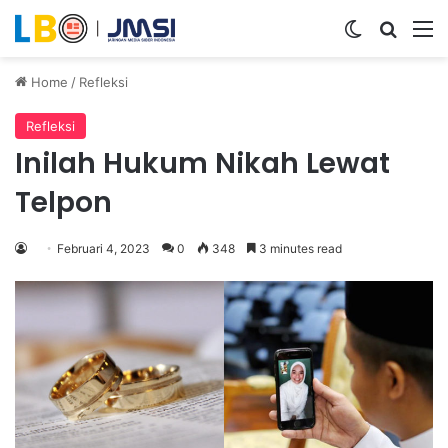
Switch ski
Search
M
Home
/
Refleksi
Refleksi
Inilah Hukum Nikah Lewat
Telpon
Februari 4, 2023
0
348
3 minutes read