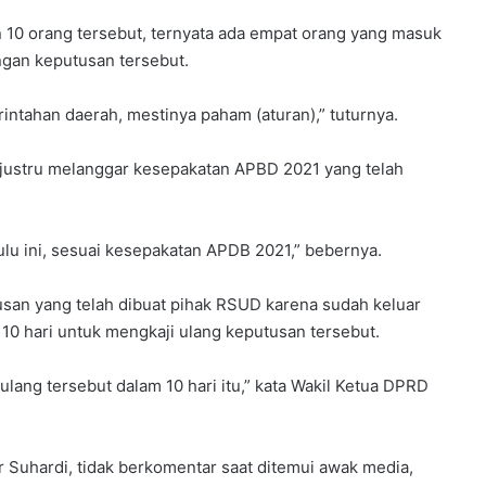
n 10 orang tersebut, ternyata ada empat orang yang masuk
ngan keputusan tersebut.
rintahan daerah, mestinya paham (aturan),” tuturnya.
 justru melanggar kesepakatan APBD 2021 yang telah
Y
P
lu ini, sesuai kesepakatan APDB 2021,” bebernya.
P
S
B
usan yang telah dibuat pihak RSUD karena sudah keluar
B
elar
0 hari untuk mengkaji ulang keputusan tersebut.
e
rkuat
4 minggu ago
k
dapi
YPPSB Bekali Guru melalui Bimtek
 ulang tersebut dalam 10 hari itu,” kata Wakil Ketua DPRD
a
Kepramukaan
l
i
G
 Suhardi, tidak berkomentar saat ditemui awak media,
u