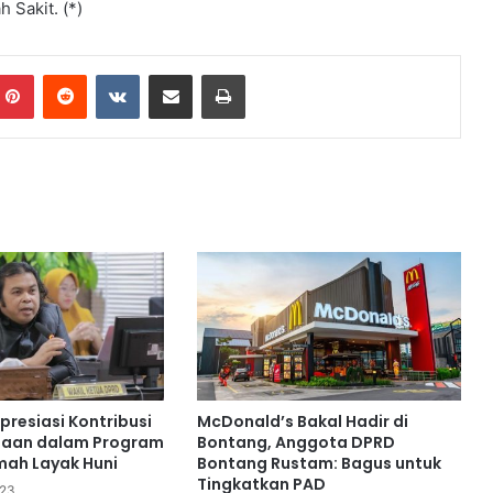
 Sakit. (*)
r
u
m
Pinterest
Reddit
VKontakte
Share via Email
Print
e
l
a
l
u
i
B
i
m
t
e
k
K
e
p
presiasi Kontribusi
McDonald’s Bakal Hadir di
r
haan dalam Program
Bontang, Anggota DPRD
a
ah Layak Huni
Bontang Rustam: Bagus untuk
Tingkatkan PAD
m
023