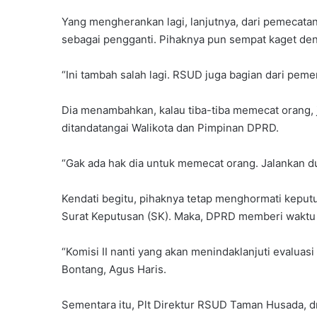
Yang mengherankan lagi, lanjutnya, dari pemecata
sebagai pengganti. Pihaknya pun sempat kaget de
“Ini tambah salah lagi. RSUD juga bagian dari peme
Dia menambahkan, kalau tiba-tiba memecat orang,
ditandatangai Walikota dan Pimpinan DPRD.
P
a
“Gak ada hak dia untuk memecat orang. Jalankan du
r
t
a
Kendati begitu, pihaknya tetap menghormati keput
Juni 7, 2026
i
Partai Gelora Kaltim G
Surat Keputusan (SK). Maka, DPRD memberi waktu 1
G
Ideologisasi Dasar, Pe
e
Pemahaman Kader Ha
“Komisi II nanti yang akan menindaklanjuti evaluasi
l
Tantangan Global
Bontang, Agus Haris.
o
r
a
Sementara itu, Plt Direktur RSUD Taman Husada, dr
K