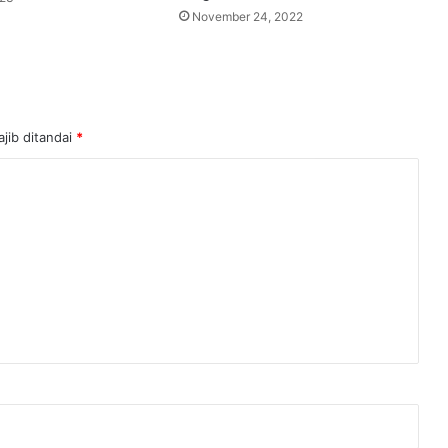
u
November 24, 2022
k
a
a
n
jib ditandai
*