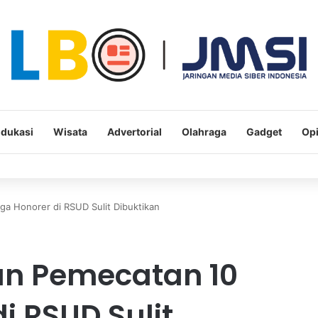
dukasi
Wisata
Advertorial
Olahraga
Gadget
Opi
ga Honorer di RSUD Sulit Dibuktikan
an Pemecatan 10
i RSUD Sulit