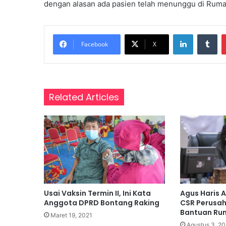
dengan alasan ada pasien telah menunggu di Rumah
a
l
t
LinkedIn
Tumblr
i
Facebook
X
m
G
e
l
a
Related Articles
r
I
d
e
o
l
o
g
i
Usai Vaksin Termin II, Ini Kata
Agus Haris A
s
Anggota DPRD Bontang Raking
CSR Perusa
a
Bantuan Rum
Maret 19, 2021
s
Agustus 3, 2