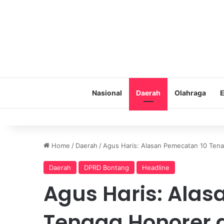
Nasional
Daerah
Olahraga
E
Home
/
Daerah
/
Agus Haris: Alasan Pemecatan 10 Tena
Daerah
DPRD Bontang
Headline
Agus Haris: Alas
Tenaga Honorer d