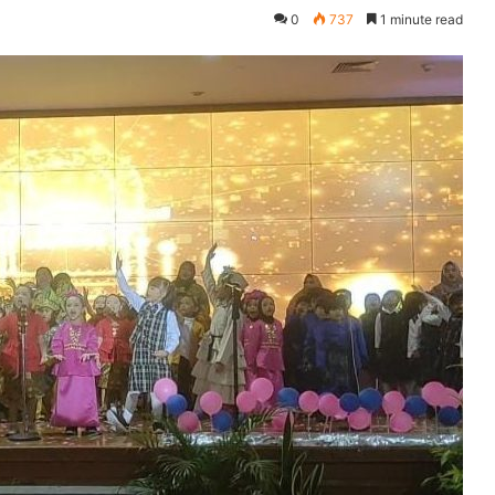
0
737
1 minute read