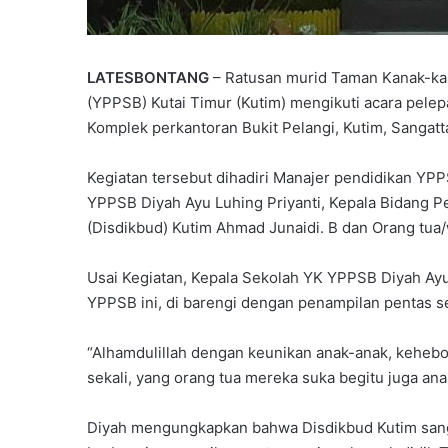
LATESBONTANG
– Ratusan murid Taman Kanak-ka
(YPPSB) Kutai Timur (Kutim) mengikuti acara pele
Komplek perkantoran Bukit Pelangi, Kutim, Sangatta
P
Kegiatan tersebut dihadiri Manajer pendidikan YPP
a
YPPSB Diyah Ayu Luhing Priyanti, Kepala Bidang 
r
t
(Disdikbud) Kutim Ahmad Junaidi. B dan Orang tua/
a
Juni 7, 2026
i
Partai Gelora Kaltim G
Usai Kegiatan, Kepala Sekolah YK YPPSB Diyah Ayu
G
Ideologisasi Dasar, Pe
YPPSB ini, di barengi dengan penampilan pentas s
e
Pemahaman Kader Ha
l
Tantangan Global
o
“Alhamdulillah dengan keunikan anak-anak, keheb
r
sekali, yang orang tua mereka suka begitu juga ana
a
K
Diyah mengungkapkan bahwa Disdikbud Kutim sang
a