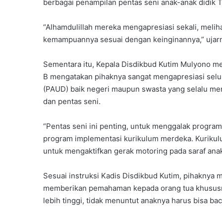
berbagai penampilan pentas seni anak-anak didik
l
t
i
“Alhamdulillah mereka mengapresiasi sekali, meli
m
kemampuannya sesuai dengan keinginannya,” ujar
G
e
Sementara itu, Kepala Disdikbud Kutim Mulyono me
l
B mengatakan pihaknya sangat mengapresiasi selu
a
r
(PAUD) baik negeri maupun swasta yang selalu men
I
dan pentas seni.
d
e
“Pentas seni ini penting, untuk menggalak progra
o
program implementasi kurikulum merdeka. Kurikul
l
o
untuk mengaktifkan gerak motoring pada saraf anak
g
i
Sesuai instruksi Kadis Disdikbud Kutim, pihaknya 
s
memberikan pemahaman kepada orang tua khususn
a
lebih tinggi, tidak menuntut anaknya harus bisa bac
s
i
D