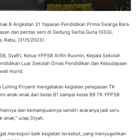
nak B Angkatan 31 Yayasan Pendidikan Prima Swarga Bara
pasan dan pentas seni di Gedung Serba Guna (GSG),
, Rabu, (31/5/2023).
Y
SB, Syafi’i, Ketua YPPSB Arifin Rusmin, Kepala Sekolah
P
Pendidikan Luar Sekolah Dinas Pendidikan dan Kebudayaan
P
S
wali murid.
B
B
elar
 Luhing Priyanti mengatakan kegiatan pelepasan TK
e
rkuat
eni anak-anak dari kelas B1 sampai kelas B9 TK YPPSB.
4 minggu ago
k
dapi
YPPSB Bekali Guru melalui Bimtek
a
Kepramukaan
l
ohannya dan kemampuannya sendiri acaranya jadi seru
i
k-anak,” ucap Diyah.
G
u
at merespon baik kegiatan tersebut, yang menyuguhkan
r