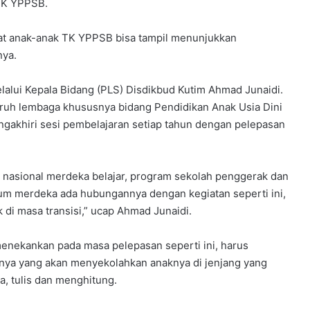
 TK YPPSB.
u
m
e
hat anak-anak TK YPPSB bisa tampil menunjukkan
l
nya.
a
l
lalui Kepala Bidang (PLS) Disdikbud Kutim Ahmad Junaidi.
u
ruh lembaga khususnya bidang Pendidikan Anak Usia Dini
i
B
gakhiri sesi pembelajaran setiap tahun dengan pelepasan
i
m
t
m nasional merdeka belajar, program sekolah penggerak dan
e
um merdeka ada hubungannya dengan kegiatan seperti ini,
k
K
 di masa transisi,” ucap Ahmad Junaidi.
e
p
menekankan pada masa pelepasan seperti ini, harus
r
ya yang akan menyekolahkan anaknya di jenjang yang
a
a, tulis dan menghitung.
m
u
k