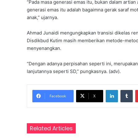
“Pada masa generasi emas itu, bukan dalam artian 
a
generasi emas itu adalah bagaimna gerak saraf mot
s
anak,” ujarnya.
a
r
,
Ahmad Junaidi mengungkapkan transisi dikelas rend
P
Disdikbud Kutim masih memberikan metode-metod
e
menyenangkan.
r
k
“Dengan adanya perpisahan seperti ini, merupakan 
u
lanjutannya seperti SD,” pungkasnya. (adv).
a
t
P
LinkedIn
Tumblr
e
Facebook
X
m
a
h
a
m
Related Articles
a
n