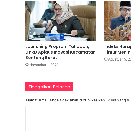
K
a
d
e
r
H
a
Launching Program Tahapan,
Indeks Hara
d
DPRD Aplaus Inovasi Kecamatan
Timur Menin
a
Bontang Barat
p
Agustus 15, 
November 1, 2021
i
T
a
n
Tinggalkan Balasan
t
a
Alamat email Anda tidak akan dipublikasikan.
Ruas yang wa
n
g
K
a
o
n
G
m