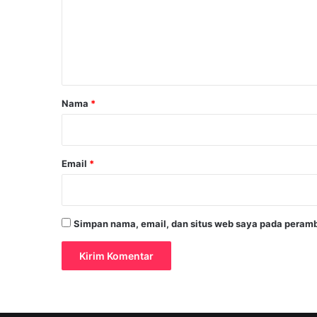
l
e
o
b
n
a
t
l
a
r
Nama
*
*
Email
*
Simpan nama, email, dan situs web saya pada peramb