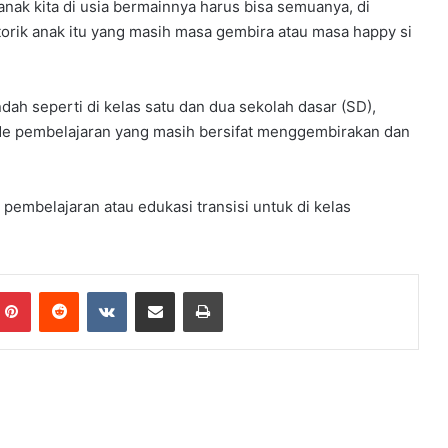
anak kita di usia bermainnya harus bisa semuanya, di
a
orik anak itu yang masih masa gembira atau masa happy si
a
n
ah seperti di kelas satu dan dua sekolah dasar (SD),
e pembelajaran yang masih bersifat menggembirakan dan
pembelajaran atau edukasi transisi untuk di kelas
Pinterest
Reddit
VKontakte
Share via Email
Print