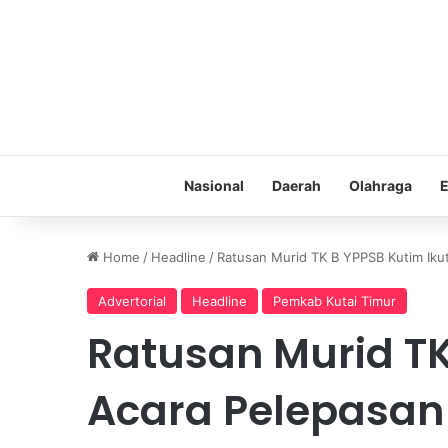
Nasional
Daerah
Olahraga
E
Home
/
Headline
/
Ratusan Murid TK B YPPSB Kutim Ikut
Advertorial
Headline
Pemkab Kutai Timur
Ratusan Murid TK
Acara Pelepasan